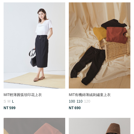
MIT輕薄圓弧領印花上衣
MIT有機綿薄絨刺繡童上衣
S
M
L
100
110
120
NT 599
NT 690