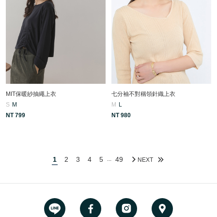
MIT保暖紗抽繩上衣
七分袖不對稱領針織上衣
S
M
M
L
NT 799
NT 980
1
2
3
4
5
49
...
NEXT