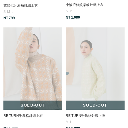
小波浪條紋柔軟針織上衣
寬鬆七分澎袖針織上衣
S
M
L
S
M
L
NT 1,080
NT 799
SOLD-OUT
SOLD-OUT
RE TURN千鳥格針織上衣
RE TURN千鳥格針織上衣
L
M
L