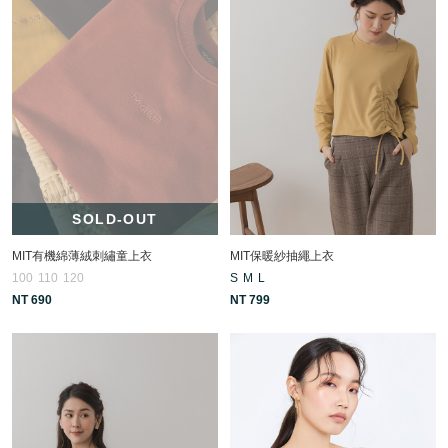
SOLD-OUT
MIT有機綿薄絨刺繡童上衣
MIT保暖紗抽繩上衣
100
110
120
S
M
L
NT 690
NT 799