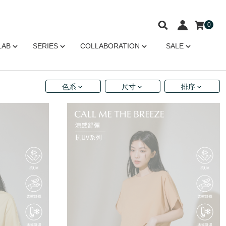
0
LAB
SERIES
COLLABORATION
SALE
色系
尺寸
排序