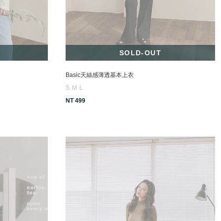
SOLD-OUT
Basic天絲感薄透基本上衣
S
M
L
NT 499