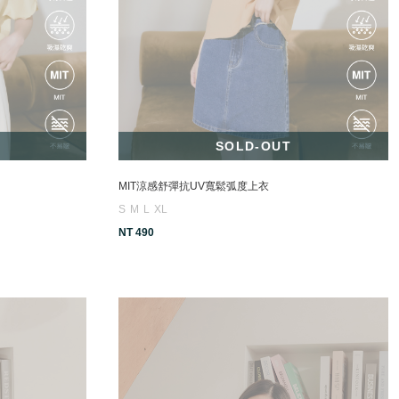
SOLD-OUT
MIT涼感舒彈抗UV寬鬆弧度上衣
S
M
L
XL
NT 490