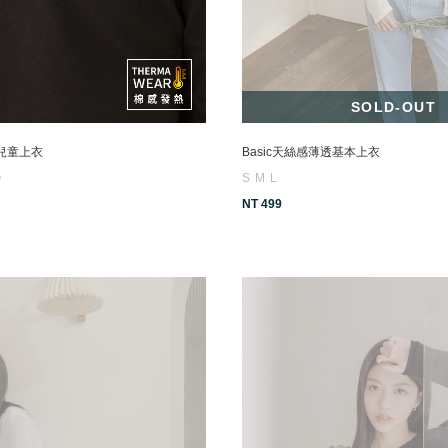
SOLD-OUT
兒童上衣
Basic天絲感薄透基本上衣
0
S
M
L
NT 499