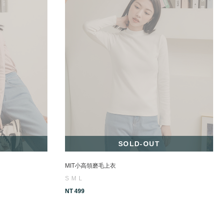
SOLD-OUT
MIT小高領磨毛上衣
S
M
L
NT 499