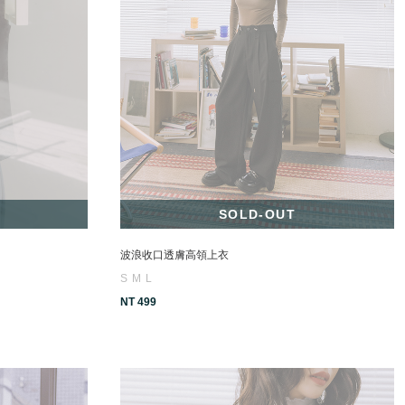
SOLD-OUT
波浪收口透膚高領上衣
S
M
L
NT 499