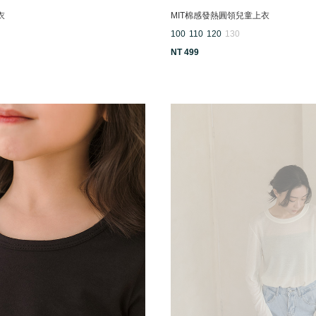
衣
MIT棉感發熱圓領兒童上衣
100
110
120
130
NT 499