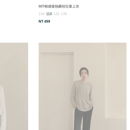
MIT棉感發熱圓領兒童上衣
100
110
120
130
NT 499