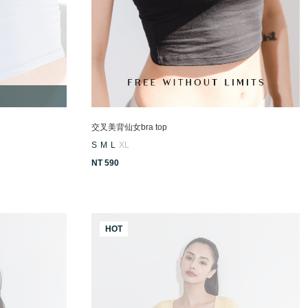
交叉美背仙女bra top
S
M
L
XL
NT 590
HOT