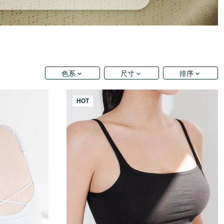
色系
尺寸
排序
HOT