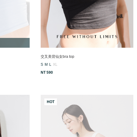
交叉美背仙女bra top
S
M
L
XL
NT 590
HOT