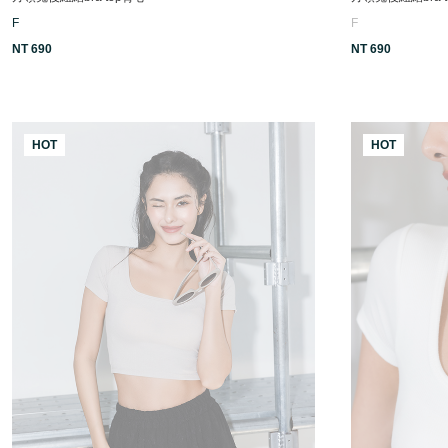
F
F
NT 690
NT 690
HOT
HOT