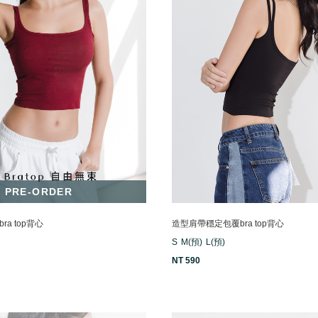
PRE-ORDER
a top背心
造型肩帶穩定包覆bra top背心
S
M(預)
L(預)
NT 590