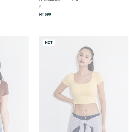
F
NT 690
HOT