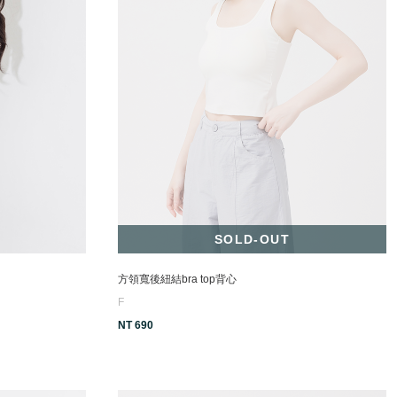
SOLD-OUT
方領寬後紐結bra top背心
F
NT 690