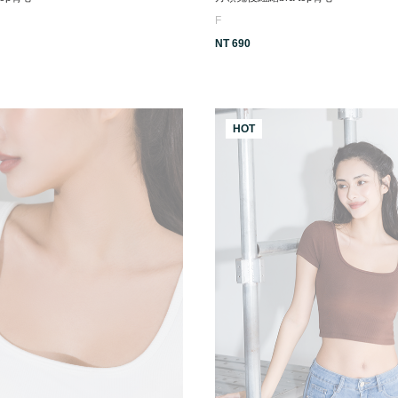
F
NT 690
HOT