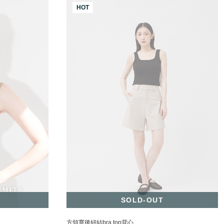
HOT
SOLD-OUT
方領寬後紐結bra top背心