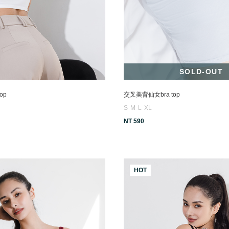
SOLD-OUT
op
交叉美背仙女bra top
S
M
L
XL
NT 590
HOT