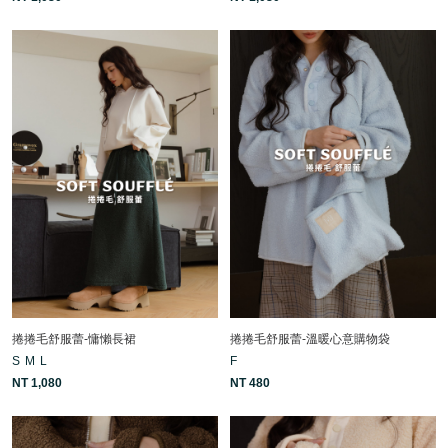
捲捲毛舒服蕾-慵懶長裙
捲捲毛舒服蕾-溫暖心意購物袋
S
M
L
F
NT 1,080
NT 480