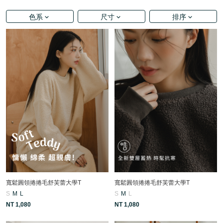
色系
尺寸
排序
寬鬆圓領捲捲毛舒芙蕾大學T
寬鬆圓領捲捲毛舒芙蕾大學T
S
M
L
S
M
L
NT 1,080
NT 1,080