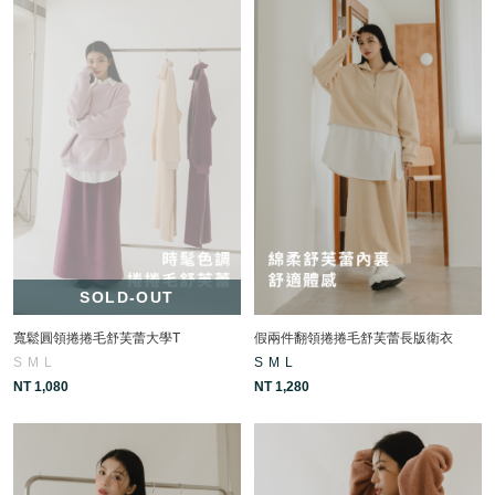
SOLD-OUT
寬鬆圓領捲捲毛舒芙蕾大學T
假兩件翻領捲捲毛舒芙蕾長版衛衣
S
M
L
S
M
L
NT 1,080
NT 1,280