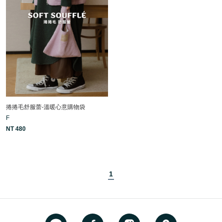
捲捲毛舒服蕾-溫暖心意購物袋
F
NT 480
1