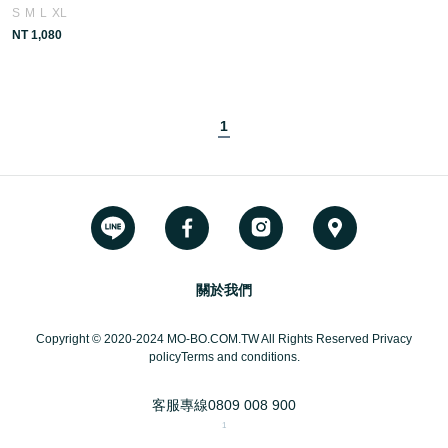
S
M
L
XL
NT 1,080
1
關於我們
Copyright © 2020-2024 MO-BO.COM.TW All Rights Reserved Privacy
policyTerms and conditions.
客服專線
0809 008 900
1