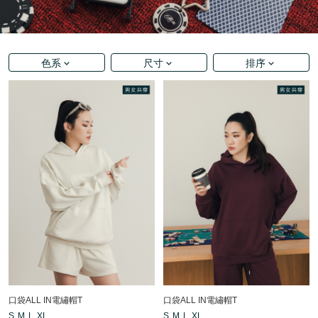
色系
尺寸
排序
口袋ALL IN電繡帽T
口袋ALL IN電繡帽T
S
M
L
XL
S
M
L
XL