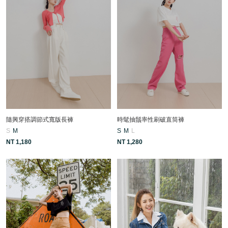
隨興穿搭調節式寬版長褲
時髦抽鬚率性刷破直筒褲
S
M
S
M
L
NT 1,180
NT 1,280