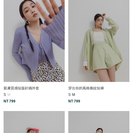
親膚質感短版針織外套
穿出你的風格條紋短褲
S
M
S
M
NT 799
NT 799