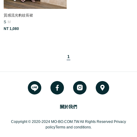
質感流光豹紋長裙
S
M
NT 1,080
1
關於我們
Copyright © 2020-2024 MO-BO.COM.TW All Rights Reserved Privacy
policyTerms and conditions.