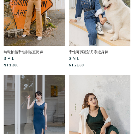
時髦抽鬚率性刷破直筒褲
率性可拆襯衫丹寧連身褲
S
M
L
S
M
L
NT 1,280
NT 2,880