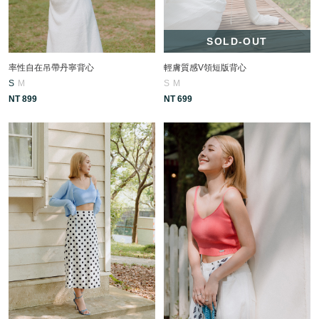
SOLD-OUT
率性自在吊帶丹寧背心
輕膚質感V領短版背心
S
M
S
M
NT 899
NT 699