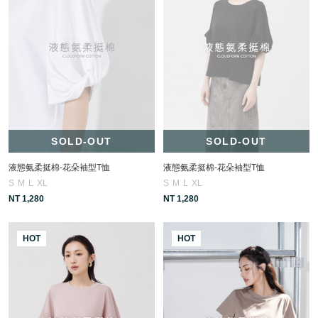
SOLD-OUT
SOLD-OUT
液態氨柔挺棉-花朵袖型T恤
液態氨柔挺棉-花朵袖型T恤
S
M
L
XL
S
M
L
XL
NT 1,280
NT 1,280
HOT
HOT