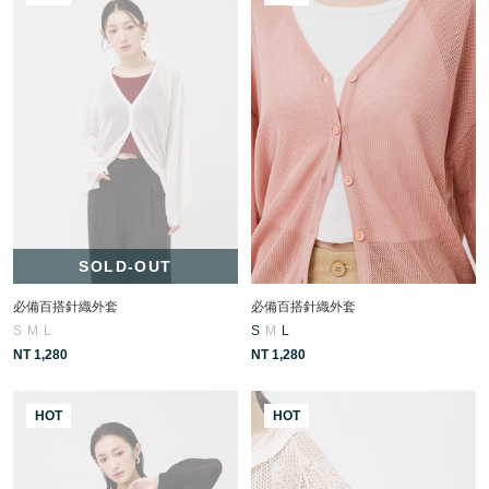
SOLD-OUT
必備百搭針織外套
必備百搭針織外套
S
M
L
S
M
L
NT 1,280
NT 1,280
HOT
HOT