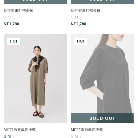
個性錐形打褶長褲
個性錐形打褶長褲
S
M
L
S
M
L
NT 1,780
NT 1,780
HOT
HOT
SOLD-OUT
MIT特殊剪裁長洋裝
MIT特殊剪裁長洋裝
S
M
L
S
M
L