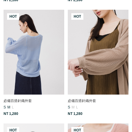
HOT
HOT
必備百搭針織外套
必備百搭針織外套
S
M
L
S
M
L
NT 1,280
NT 1,280
HOT
HOT