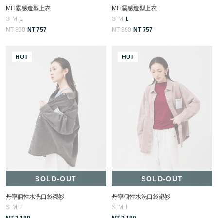
MIT霧感造型上衣
MIT霧感造型上衣
S
M
L
S
M
L
NT 890
NT 757
NT 890
NT 757
HOT
HOT
SOLD-OUT
SOLD-OUT
丹寧個性水洗口袋襯衫
丹寧個性水洗口袋襯衫
S
M
L
S
M
L
NT 2,180
NT 2,180