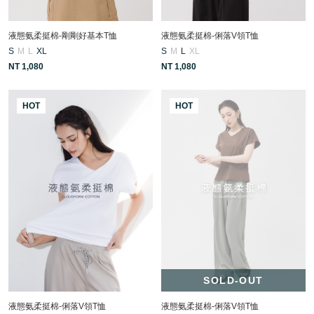
液態氨柔挺棉-剛剛好基本T恤
液態氨柔挺棉-俐落V領T恤
S
M
L
XL
S
M
L
XL
NT 1,080
NT 1,080
HOT
HOT
SOLD-OUT
液態氨柔挺棉-俐落V領T恤
液態氨柔挺棉-俐落V領T恤