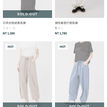
SOLD-OUT
日常好搭經典長褲
個性錐形打褶長褲
S
M
L
XL
S
M
L
NT 1,380
NT 1,780
HOT
HOT
SOLD-OUT
SOLD-OUT