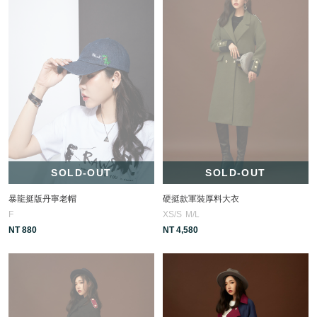
SOLD-OUT
SOLD-OUT
暴龍挺版丹寧老帽
硬挺款軍裝厚料大衣
F
XS/S
M/L
NT 880
NT 4,580