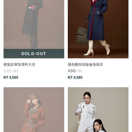
SOLD-OUT
硬挺款軍裝厚料大衣
撞色翻領長版修身風衣
XS/S
M/L
XS/S
M/L
NT 4,580
NT 4,580