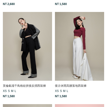
NT 2,680
NT 1,580
英倫氣場千鳥格紋拼接反摺西裝褲
復古休閒高腰落地西裝褲
XS
S
M
L
XS
S
M
L
NT 1,580
NT 1,580