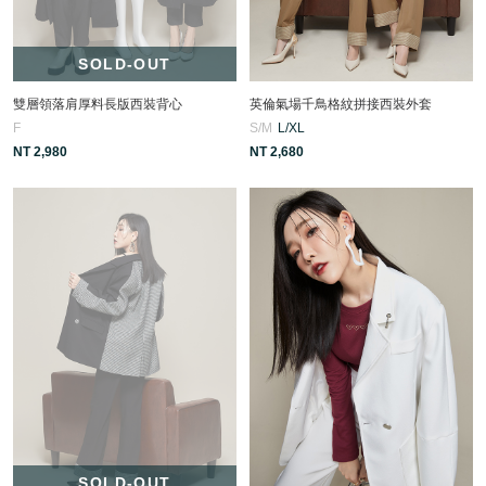
SOLD-OUT
雙層領落肩厚料長版西裝背心
英倫氣場千鳥格紋拼接西裝外套
F
S/M
L/XL
NT 2,980
NT 2,680
SOLD-OUT