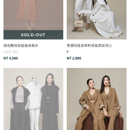
SOLD-OUT
撞色翻領長版修身風衣
雙層領落肩厚料長版西裝背心
XS/S
M/L
F
NT 4,580
NT 2,980