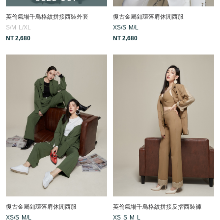
英倫氣場千鳥格紋拼接西裝外套
復古金屬釦環落肩休閒西服
S/M
L/XL
XS/S
M/L
NT 2,680
NT 2,680
復古金屬釦環落肩休閒西服
英倫氣場千鳥格紋拼接反摺西裝褲
XS/S
M/L
XS
S
M
L