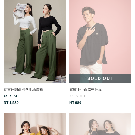
SOLD-OUT
復古休閒高腰落地西裝褲
電繡小小百威中性版T
XS
S
M
L
XS
S
M
L
NT 1,580
NT 980