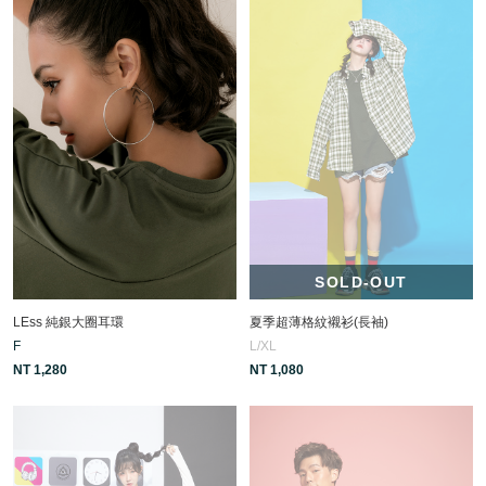
SOLD-OUT
LEss 純銀大圈耳環
夏季超薄格紋襯衫(長袖)
F
L/XL
NT 1,280
NT 1,080