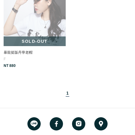
SOLD-OUT
暴龍挺版丹寧老帽
F
NT 880
1