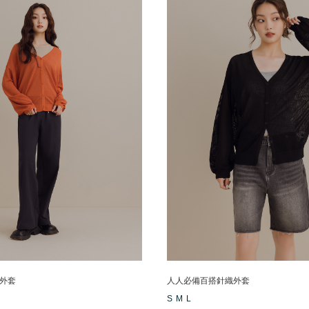
外套
人人必備百搭針織外套
S
M
L