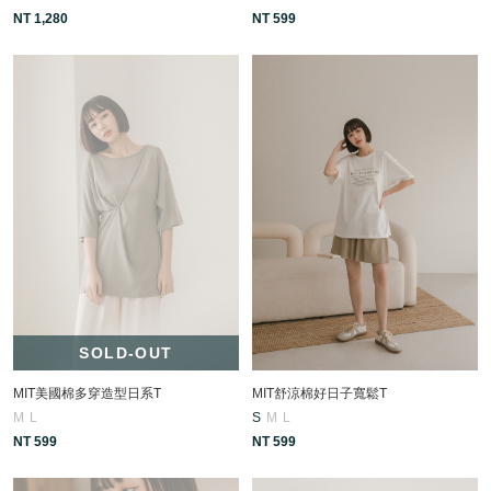
NT 1,280
NT 599
SOLD-OUT
MIT美國棉多穿造型日系T
MIT舒涼棉好日子寬鬆T
M
L
S
M
L
NT 599
NT 599