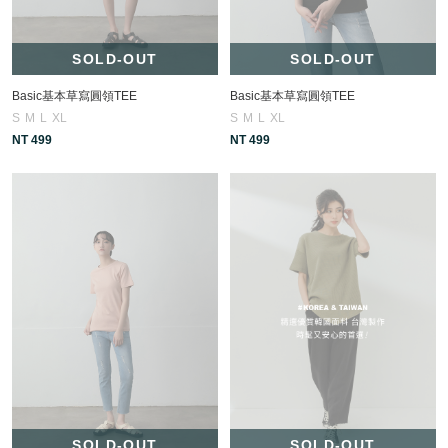
SOLD-OUT
SOLD-OUT
Basic基本草寫圓領TEE
Basic基本草寫圓領TEE
S
M
L
XL
S
M
L
XL
NT 499
NT 499
SOLD-OUT
SOLD-OUT