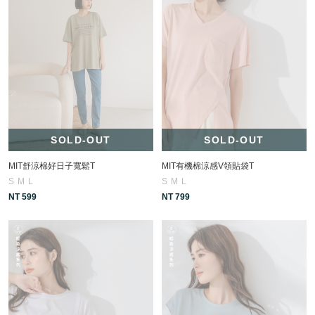
SOLD-OUT
SOLD-OUT
MIT舒涼棉好日子寬鬆T
MIT有機棉涼感V領貼袋T
S
M
L
S
M
L
NT 599
NT 799