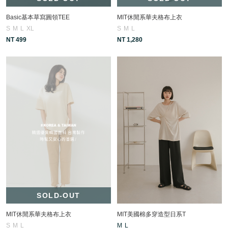
Basic基本草寫圓領TEE
MIT休閒系華夫格布上衣
S
M
L
XL
S
M
L
NT 499
NT 1,280
SOLD-OUT
MIT休閒系華夫格布上衣
MIT美國棉多穿造型日系T
S
M
L
M
L