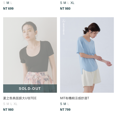
S
M
L
S
M
L
XL
NT 699
NT 980
SOLD-OUT
夏之祭典面膜大U領TEE
MIT有機棉涼感舒適T
S
M
L
XL
S
M
L
NT 980
NT 799