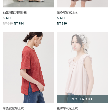
仙氣開衩閃亮長裙
暈染寬鬆感上衣
S
M
L
S
M
L
NT 980
NT 784
NT 980
SOLD-OUT
暈染寬鬆感上衣
後綁帶花苞上衣