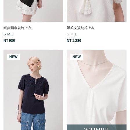
經典領巾裝飾上衣
溫柔女孩純棉上衣
S
M
L
S
M
L
NT 980
NT 1,280
NEW
NEW
SOLD-OUT