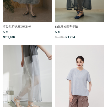
渲染印花雙層花苞紗裙
仙氣開衩閃亮長裙
S
M
L
S
M
L
NT 1,480
NT 980
NT 784