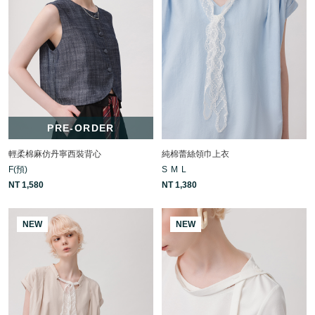
PRE-ORDER
輕柔棉麻仿丹寧西裝背心
純棉蕾絲領巾上衣
F(預)
S
M
L
NT 1,580
NT 1,380
NEW
NEW