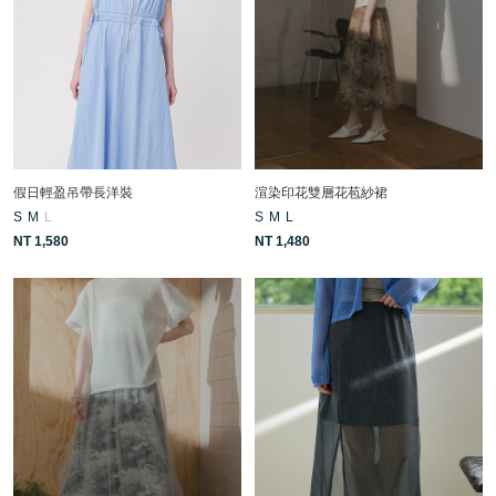
假日輕盈吊帶長洋裝
渲染印花雙層花苞紗裙
S
M
L
S
M
L
NT 1,580
NT 1,480