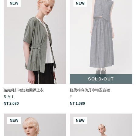
NEW
NEW
SOLD-OUT
編織繩打褶短袖開襟上衣
輕柔棉麻仿丹寧輕盈寬裙
S
M
L
F
NT 2,080
NT 1,680
NEW
NEW