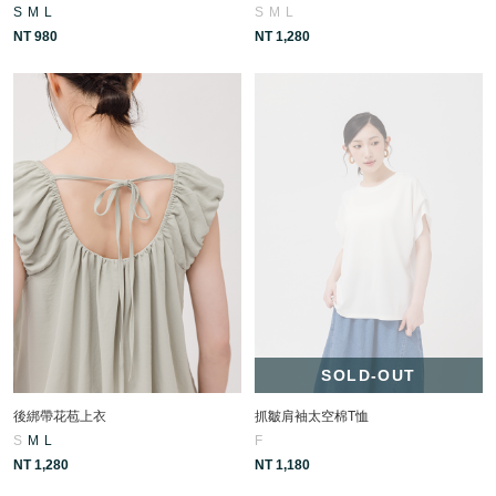
S
M
L
S
M
L
NT 980
NT 1,280
SOLD-OUT
後綁帶花苞上衣
抓皺肩袖太空棉T恤
S
M
L
F
NT 1,280
NT 1,180