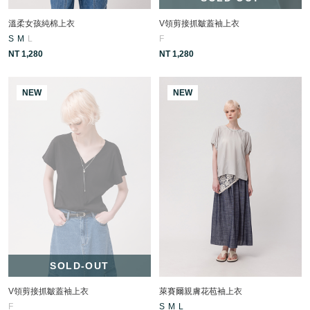
溫柔女孩純棉上衣
V領剪接抓皺蓋袖上衣
S
M
L
F
NT 1,280
NT 1,280
NEW
NEW
SOLD-OUT
V領剪接抓皺蓋袖上衣
萊賽爾親膚花苞袖上衣
F
S
M
L